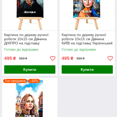
Картина по дереву ручної
Картина по дереву ручної
роботи 10х15 см Дівчина
роботи 10х15 см Дівчина
ДНІПРО на підставці
КИЇВ на підставці Український
Український сувенір
сувенір
Готово до відправки
Готово до відправки
495
495
₴
₴
550 ₴
550 ₴
Купити
Купити
Топ продажів
–10%