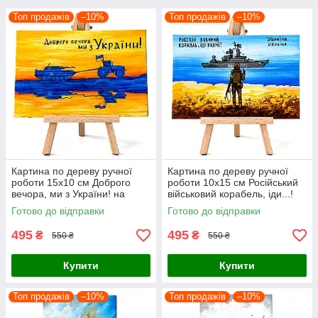
Топ продажів
–10%
Топ продажів
–10%
Картина по дереву ручної
Картина по дереву ручної
роботи 15х10 см Доброго
роботи 10х15 см Російський
вечора, ми з України! на
військовий корабель, іди...!
підставці Український сувенір
на підставці Український
Готово до відправки
Готово до відправки
сувенір
495
495
₴
₴
550 ₴
550 ₴
Купити
Купити
Топ продажів
–10%
Топ продажів
–10%