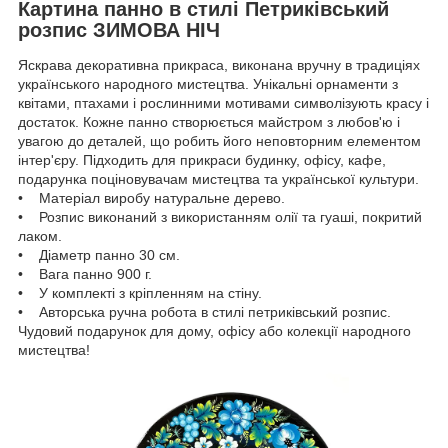
Картина панно в стилі Петриківський
розпис ЗИМОВА НІЧ
Яскрава декоративна прикраса, виконана вручну в традиціях
українського народного мистецтва. Унікальні орнаменти з
квітами, птахами і рослинними мотивами символізують красу і
достаток. Кожне панно створюється майстром з любов'ю і
увагою до деталей, що робить його неповторним елементом
інтер'єру. Підходить для прикраси будинку, офісу, кафе,
подарунка поціновувачам мистецтва та української культури.
• Матеріал виробу натуральне дерево.
• Розпис виконаний з використанням олії та гуаші, покритий
лаком.
• Діаметр панно 30 см.
• Вага панно 900 г.
• У комплекті з кріпленням на стіну.
• Авторська ручна робота в стилі петриківський розпис.
Чудовий подарунок для дому, офісу або колекції народного
мистецтва!