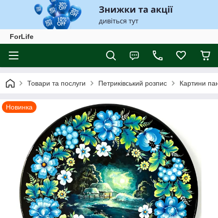
ForLife
Товари та послуги
Петриківський розпис
Картини пан
Новинка