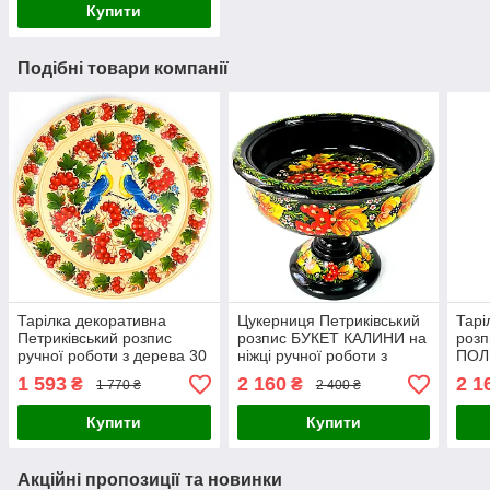
Купити
Подібні товари компанії
Тарілка декоративна
Цукерниця Петриківський
Тарі
Петриківський розпис
розпис БУКЕТ КАЛИНИ на
розп
ручної роботи з дерева 30
ніжці ручної роботи з
ПОЛ
см ПТАХИ на КАЛИНІ
дерева 23 см Український
ручн
1 593
2 160
2 1
₴
₴
1 770 ₴
2 400 ₴
Український сувенір
сувенір
см У
Купити
Купити
Акційні пропозиції та новинки