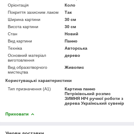
Орієнтація
Коло
Покриття захисним лаком
Так
Ширина картини
30 см
Висота картини
30 см
Стан
Новий
Вид картини
Панно
Техніка
Авторська
Основний матеріал
дерево
виготовлення
Вид образотворчого
Живопис
мистецтва
Користувацькі характеристики
Тип призначення (А1)
Картина панно
Петріківський розпис
ЗИМНЯ НІЧ ручної роботи з
дерева Український сувенір
Приховати
Умови доставки