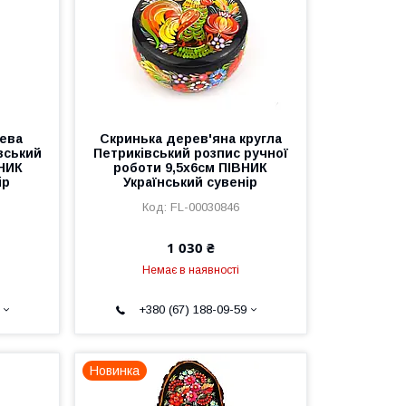
рева
Скринька дерев'яна кругла
вський
Петриківський розпис ручної
ВНИК
роботи 9,5х6см ПІВНИК
ір
Український сувенір
FL-00030846
1 030 ₴
Немає в наявності
+380 (67) 188-09-59
Новинка