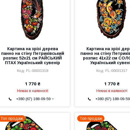
Картина на зрізі дерева
Картина на зрізі де
панно на стіну Петриківський
панно на стіну Петрикі
розпис 52x21 см РАЙСЬКИЙ
розпис 41x22 см СО
ПТАХ Український сувенір
Український сувен
FL-00031318
FL-00031317
1 770 ₴
1 770 ₴
Немає в наявності
Немає в наявності
+380 (67) 188-09-59
+380 (67) 188-09-59
Топ продаж
Топ продаж