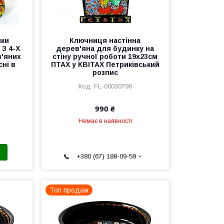
нки
Ключниця настінна
 З 4-Х
дерев'яна для будинку на
'яних
стіну ручної роботи 19х23см
ні в
ПТАХ у КВІТАХ Петриківський
розпис
FL-00030796
990 ₴
Немає в наявності
+380 (67) 188-09-59
Топ продаж