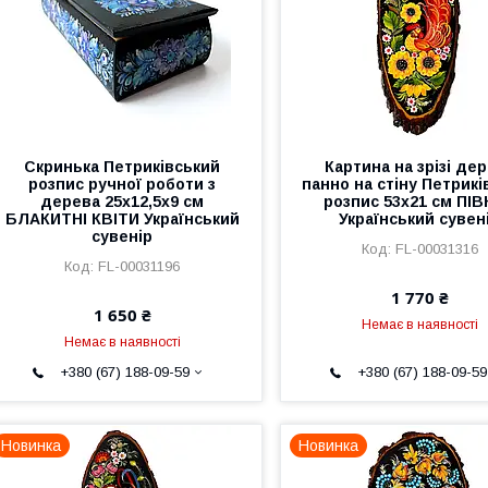
Скринька Петриківський
Картина на зрізі де
розпис ручної роботи з
панно на стіну Петрикі
дерева 25х12,5х9 см
розпис 53x21 см ПІ
БЛАКИТНІ КВІТИ Український
Український сувен
сувенір
FL-00031316
FL-00031196
1 770 ₴
1 650 ₴
Немає в наявності
Немає в наявності
+380 (67) 188-09-59
+380 (67) 188-09-59
Новинка
Новинка