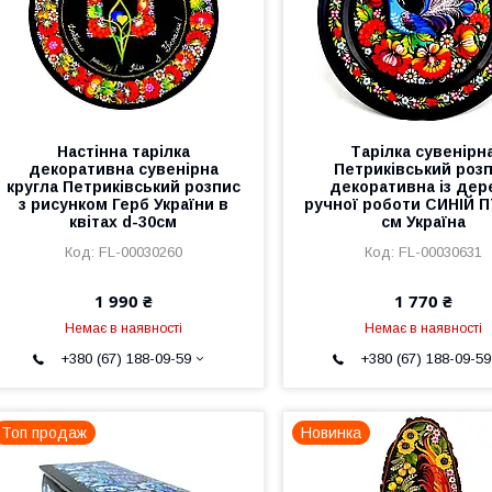
Настінна тарілка
Тарілка сувенірн
декоративна сувенірна
Петриківський роз
кругла Петриківський розпис
декоративна із дер
з рисунком Герб України в
ручної роботи СИНІЙ П
квітах d-30см
см Україна
FL-00030260
FL-00030631
1 990 ₴
1 770 ₴
Немає в наявності
Немає в наявності
+380 (67) 188-09-59
+380 (67) 188-09-59
Топ продаж
Новинка