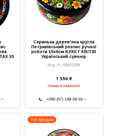
а
Скринька дерев'яна кругла
пис
Петриківський розпис ручної
ева
роботи 15х6см БУКЕТ КВІТІВ
ТАХ 30
Український сувенір
FL-00031306
1 550 ₴
Немає в наявності
+380 (67) 188-09-59
Топ продаж