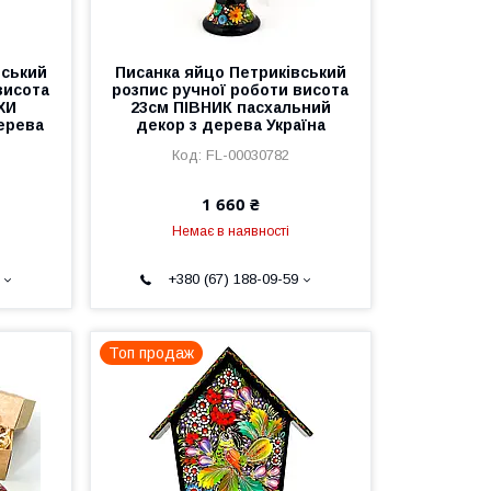
вський
Писанка яйцо Петриківський
висота
розпис ручної роботи висота
ХИ
23см ПІВНИК пасхальний
ерева
декор з дерева Україна
FL-00030782
1 660 ₴
Немає в наявності
+380 (67) 188-09-59
Топ продаж