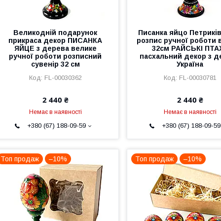
Великодній подарунок
Писанка яйцо Петрикі
прикраса декор ПИСАНКА
розпис ручної роботи 
ЯЙЦЕ з дерева велике
32см РАЙСЬКІ ПТА
ручної роботи розписний
пасхальний декор з д
сувенір 32 см
Україна
FL-00030362
FL-00030781
2 440 ₴
2 440 ₴
Немає в наявності
Немає в наявності
+380 (67) 188-09-59
+380 (67) 188-09-59
Топ продаж
–10%
Топ продаж
–10%