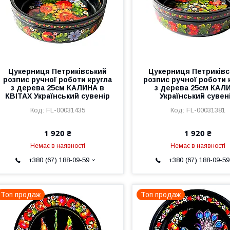
Цукерниця Петриківський
Цукерниця Петриківс
розпис ручної роботи кругла
розпис ручної роботи 
з дерева 25см КАЛИНА в
з дерева 25см КАЛ
КВІТАХ Український сувенір
Український сувен
FL-00031435
FL-00031381
1 920 ₴
1 920 ₴
Немає в наявності
Немає в наявності
+380 (67) 188-09-59
+380 (67) 188-09-59
Топ продаж
Топ продаж