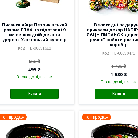
Писанка яйце Петриківський
Великодні подару
розпис ПТАХ на підставці 9
прикраси декор НАБІР
см великодній декор з
ЯЄЦЬ ПИСАНОК дерев
дерева Український сувенір
ручної роботи розпис
коробці
FL-00031612
FL-00030471
550 ₴
1 700 ₴
495 ₴
1 530 ₴
Готово до відправки
Готово до відправки
Купити
Купити
Топ продаж
Топ продаж