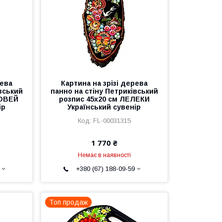
рева
Картина на зрізі дерева
вський
панно на стіну Петриківський
ЛОВЕЙ
розпис 45x20 см ЛЕЛЕКИ
ір
Український сувенір
FL-00031315
1 770 ₴
Немає в наявності
+380 (67) 188-09-59
Топ продаж