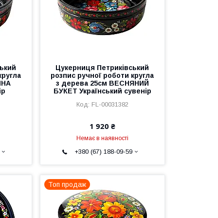
ький
Цукерниця Петриківський
кругла
розпис ручної роботи кругла
ИНА
з дерева 25см ВЕСНЯНИЙ
ір
БУКЕТ Український сувенір
FL-00031382
1 920 ₴
Немає в наявності
+380 (67) 188-09-59
Топ продаж