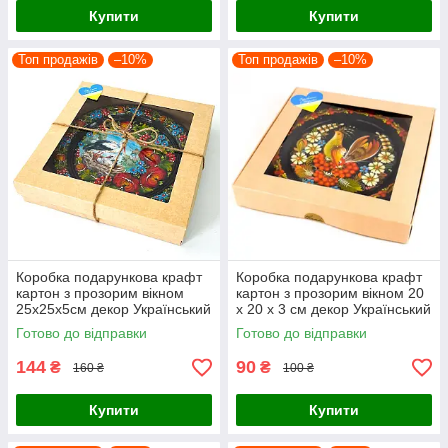
Купити
Купити
Топ продажів
–10%
Топ продажів
–10%
Коробка подарункова крафт
Коробка подарункова крафт
картон з прозорим вікном
картон з прозорим вікном 20
25х25х5см декор Український
х 20 х 3 см декор Український
сувенір
сувенір
Готово до відправки
Готово до відправки
144
90
₴
₴
160 ₴
100 ₴
Купити
Купити