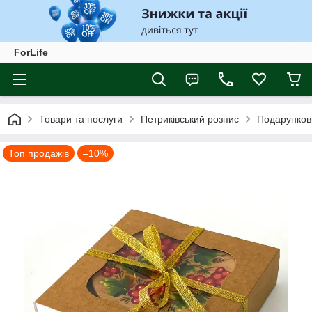
ForLife
Товари та послуги
Петриківський розпис
Подарункові
Топ продажів
–10%