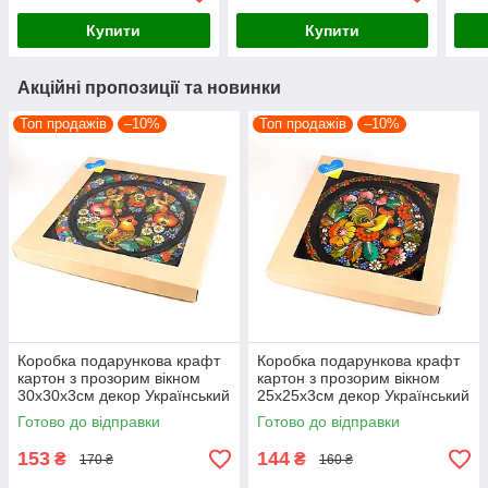
Купити
Купити
Акційні пропозиції та новинки
Топ продажів
–10%
Топ продажів
–10%
Коробка подарункова крафт
Коробка подарункова крафт
картон з прозорим вікном
картон з прозорим вікном
30х30х3см декор Український
25х25х3см декор Український
сувенір
сувенір
Готово до відправки
Готово до відправки
153
144
₴
₴
170 ₴
160 ₴