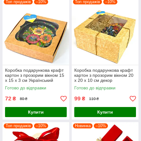
Топ продажів
–10%
Топ продажів
–10%
Коробка подарункова крафт
Коробка подарункова крафт
картон з прозорим вікном 15
картон з прозорим вікном 20
х 15 х 3 см Український
х 20 х 10 см декор
сувенір
Український сувенір
Готово до відправки
Готово до відправки
72
99
₴
₴
80 ₴
110 ₴
Купити
Купити
Топ продажів
–10%
Новинка
–10%