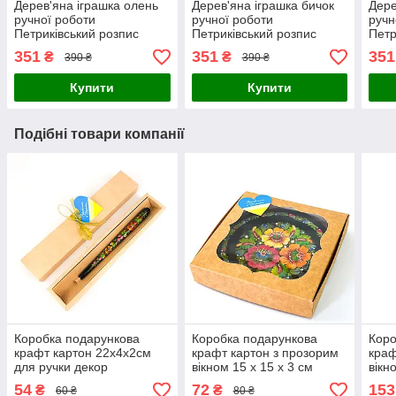
Дерев'яна іграшка олень
Дерев'яна іграшка бичок
Дере
ручної роботи
ручної роботи
ручн
Петриківський розпис
Петриківський розпис
Петр
11х11 см ЗЕЛЕНИЙ
11х10 см У КВІТАХ
11х
351
351
351
₴
₴
390 ₴
390 ₴
Український сувенір
Український сувенір
Укра
Купити
Купити
Подібні товари компанії
Коробка подарункова
Коробка подарункова
Коро
крафт картон 22х4х2см
крафт картон з прозорим
краф
для ручки декор
вікном 15 х 15 х 3 см
вікн
Український сувенір
Український сувенір
Укра
54
72
153
₴
₴
60 ₴
80 ₴