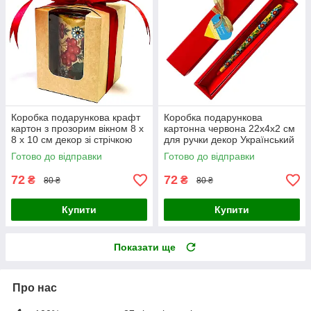
Коробка подарункова крафт
Коробка подарункова
картон з прозорим вікном 8 х
картонна червона 22х4х2 см
8 х 10 см декор зі стрічкою
для ручки декор Український
сувенір
Готово до відправки
Готово до відправки
72
72
₴
₴
80 ₴
80 ₴
Купити
Купити
Показати ще
Про нас