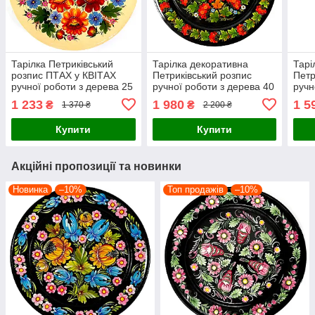
Тарілка Петриківський
Тарілка декоративна
Тарі
розпис ПТАХ у КВІТАХ
Петриківський розпис
Петр
ручної роботи з дерева 25
ручної роботи з дерева 40
ручн
см Український сувенір
см ПІВЕНЬ і КАЛИНА
см П
1 233
1 980
1 5
₴
₴
1 370 ₴
2 200 ₴
Український сувенір
Укра
Купити
Купити
Акційні пропозиції та новинки
Новинка
–10%
Топ продажів
–10%