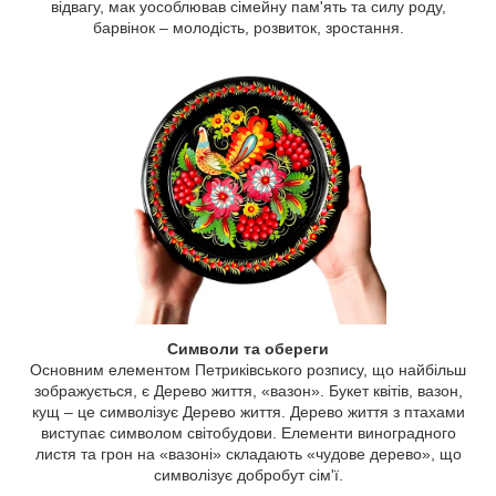
відвагу, мак уособлював сімейну пам'ять та силу роду,
барвінок – молодість, розвиток, зростання.
Символи та обереги
Основним елементом Петриківського розпису, що найбільш
зображується, є Дерево життя, «вазон». Букет квітів, вазон,
кущ – це символізує Дерево життя. Дерево життя з птахами
виступає символом світобудови. Елементи виноградного
листя та грон на «вазоні» складають «чудове дерево», що
символізує добробут сім'ї.