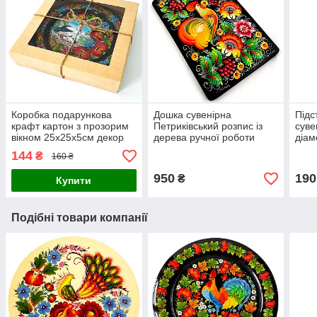
Коробка подарункова
Дошка сувенірна
Підс
крафт картон з прозорим
Петриківський розпис із
суве
вікном 25х25х5см декор
дерева ручної роботи
діам
Український сувенір
ВАЛІЗА 20х34см малюнок
(три
144
₴
160 ₴
ПІВНИК Україна
дере
950
190
₴
Купити
Подібні товари компанії