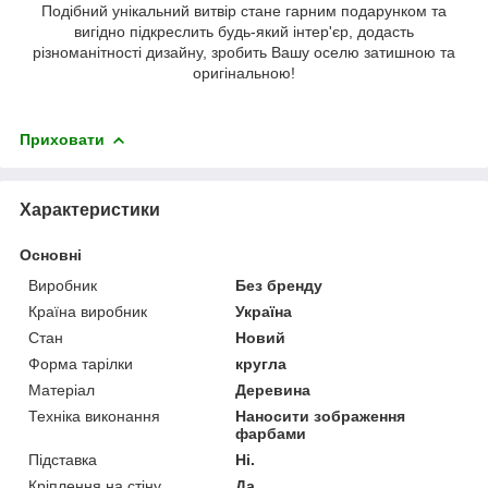
Подібний унікальний витвір стане гарним подарунком та
вигідно підкреслить будь-який інтер'єр, додасть
різноманітності дизайну, зробить Вашу оселю затишною та
оригінальною!
Приховати
Характеристики
Основні
Виробник
Без бренду
Країна виробник
Україна
Стан
Новий
Форма тарілки
кругла
Матеріал
Деревина
Техніка виконання
Наносити зображення
фарбами
Підставка
Ні.
Кріплення на стіну
Да