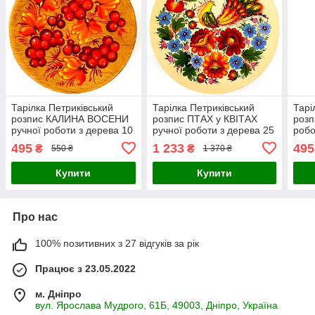
Тарілка Петриківський
Тарілка Петриківський
Тарі
розпис КАЛИНА ВОСЕНИ
розпис ПТАХ у КВІТАХ
розп
ручної роботи з дерева 10
ручної роботи з дерева 25
робо
см Український сувенір
см Український сувенір
Укра
495
1 233
495
₴
₴
550 ₴
1 370 ₴
Купити
Купити
Про нас
100% позитивних з 27 відгуків за рік
Працює з 23.05.2022
м. Дніпро
вул. Ярослава Мудрого, 61Б, 49003, Дніпро, Україна