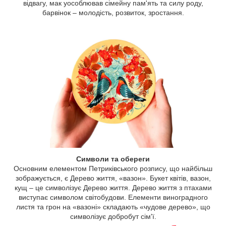
відвагу, мак уособлював сімейну пам'ять та силу роду,
барвінок – молодість, розвиток, зростання.
Символи та обереги
Основним елементом Петриківського розпису, що найбільш
зображується, є Дерево життя, «вазон». Букет квітів, вазон,
кущ – це символізує Дерево життя. Дерево життя з птахами
виступає символом світобудови. Елементи виноградного
листя та грон на «вазоні» складають «чудове дерево», що
символізує добробут сім'ї.