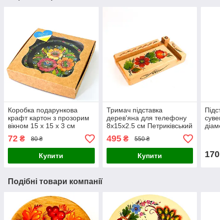
Коробка подарункова
Тримач підставка
Підс
крафт картон з прозорим
дерев'яна для телефону
суве
вікном 15 х 15 х 3 см
8х15х2.5 см Петриківський
діам
Український сувенір
розпис ЧЕРВОНІ КВІТИ
дере
72
495
₴
₴
80 ₴
550 ₴
Український сувенір
тарі
170
Купити
Купити
Подібні товари компанії