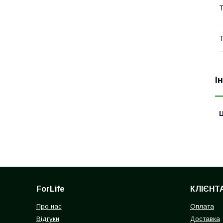
Т
Т
І
Ц
ForLife
КЛІЄНТ
Про нас
Оплата
Відгуки
Доставка