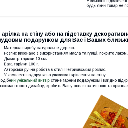
У компанії підключені
будь-який товар не п
Тарілка на стіну або на підставку декорати
чудовим подарунком для Вас і Ваших близьк
 Матеріал виробу натуральне дерево.
 Розпис виконано з використанням масла та гуаші, покрито лаком.
 Діаметр тарілки 10 см.
 Вага тарілки 100 г.
 Авторська ручна робота в стилі Петриківський розпис.
 У комплекті подарункова упаковка і кріплення на стіну..
одібн
ий унікальний витвір
стане гарним подарунком і вигідно підкр
ізноманітності дизайну, зробить Вашу оселю затишною та оригіна