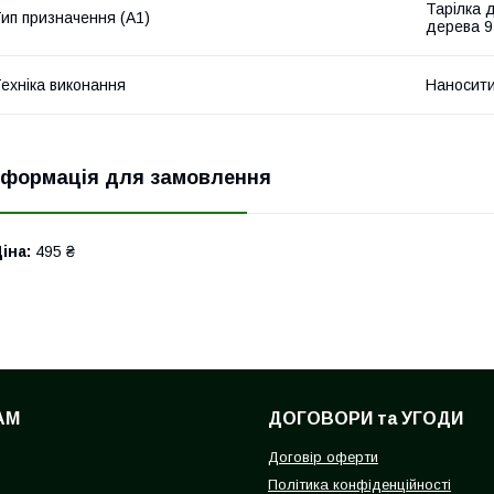
Тарілка 
ип призначення (А1)
дерева 9
ехніка виконання
Наносит
нформація для замовлення
іна:
495 ₴
АМ
ДОГОВОРИ та УГОДИ
Договір оферти
Політика конфіденційності