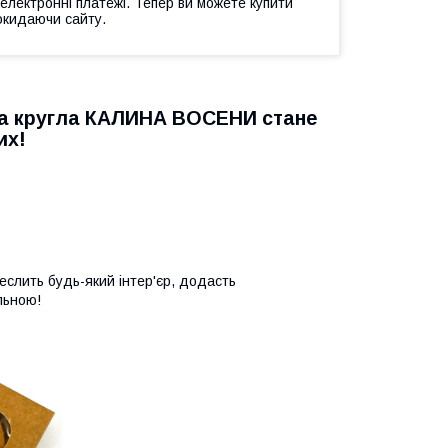
 електронні платежі. Тепер ви можете купити
окидаючи сайту.
вна кругла КАЛИНА ВОСЕНИ стане
их!
еслить будь-який інтер'єр, додасть
льною!