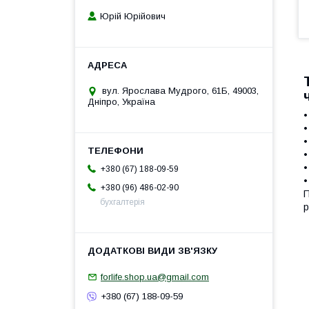
Юрій Юрійович
вул. Ярослава Мудрого, 61Б, 49003,
Дніпро, Україна
•
•
•
•
•
+380 (67) 188-09-59
•
+380 (96) 486-02-90
П
бухгалтерія
р
forlife.shop.ua@gmail.com
+380 (67) 188-09-59