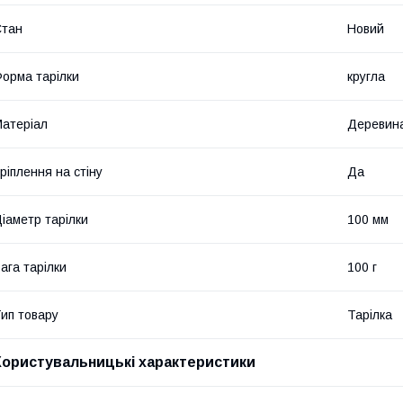
Стан
Новий
орма тарілки
кругла
атеріал
Деревин
ріплення на стіну
Да
іаметр тарілки
100 мм
ага тарілки
100 г
ип товару
Тарілка
Користувальницькі характеристики