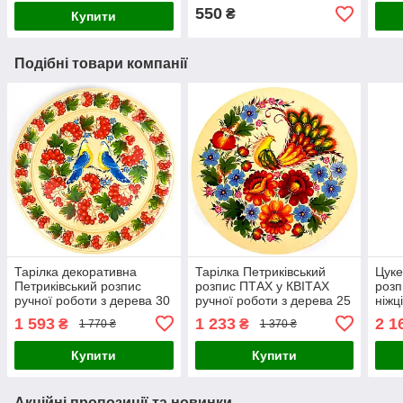
550
₴
Купити
Подібні товари компанії
Тарілка декоративна
Тарілка Петриківський
Цуке
Петриківський розпис
розпис ПТАХ у КВІТАХ
роз
ручної роботи з дерева 30
ручної роботи з дерева 25
ніжц
см ПТАХИ на КАЛИНІ
см Український сувенір
дере
1 593
1 233
2 1
₴
₴
1 770 ₴
1 370 ₴
Український сувенір
суве
Купити
Купити
Акційні пропозиції та новинки