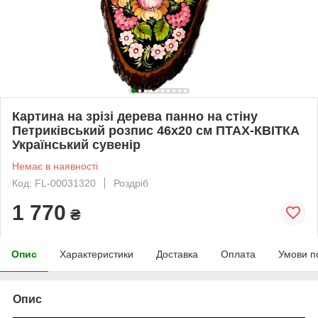
Картина на зрізі дерева панно на стіну
Петриківський розпис 46x20 см ПТАХ-КВІТКА
Український сувенір
Немає в наявності
Код: FL-00031320
Роздріб
1 770
₴
Опис
Характеристики
Доставка
Оплата
Умови п
Опис