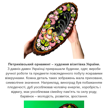
Петриківський орнамент – художня візитівка України.
З давніх-давен Українці прикрашали будинки, одяг, вироби
ручної роботи та предмети повсякденного побуту яскравими
візерунками. Кожна деталь таких зображень мала приховане,
символічне значення. Наприклад, виноград був побажанням
плодючості, дуб уособлював чоловічу енергію, хоробрість і
відвагу, мак уособлював сімейну пам'ять та силу роду,
барвінок – молодість, розвиток, зростання.