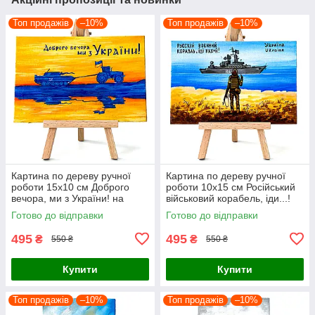
Топ продажів
–10%
Топ продажів
–10%
Картина по дереву ручної
Картина по дереву ручної
роботи 15х10 см Доброго
роботи 10х15 см Російський
вечора, ми з України! на
військовий корабель, іди...!
підставці Український сувенір
на підставці Український
Готово до відправки
Готово до відправки
сувенір
495
495
₴
₴
550 ₴
550 ₴
Купити
Купити
Топ продажів
–10%
Топ продажів
–10%