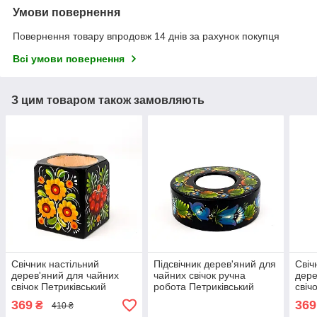
Умови повернення
Повернення товару впродовж 14 днів за рахунок покупця
Всі умови повернення
З цим товаром також замовляють
Свічник настільний
Підсвічник дерев'яний для
Свіч
дерев'яний для чайних
чайних свічок ручна
дере
свічок Петриківський
робота Петриківський
свіч
розпис 5см ЖОВТІ КВІТИ
розпис 3x9 БЛАКИТНІ
розп
369
369
₴
410 ₴
Український сувенір
КВІТИ Український сувенір
Укра