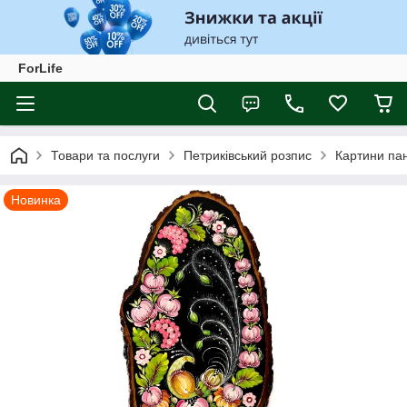
ForLife
Товари та послуги
Петриківський розпис
Картини пан
Новинка