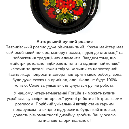
Авторський ручний розпис
Петриківський розпис дуже різноманітний. Кожен майстер має
свій особливий почерк, манеру письма, підхід до стилізації та
зображення традиційних елементів. Завдяки тому, що
майстри ретельно підбирають тони та відтінки найменшої
квіточки та деталі, кожен твір унікальний та неповторний.
Навіть якщо попросити автора повторити свою роботу, вона
буде дуже схожа на оригінал, але ніколи не буде 100%
копією. Саме за унікальність цінується ручна робота.
У нашому інтернет-магазині ForLife ви можете купити
українські сувеніри авторської ручної роботи з Петриківським
розписом. Подібний унікальний витвір стане гарним
подарунком та вигідно підкреслить будь-який інтер'єр,
додасть різноманітності дизайну, зробить Вашу оселю
затишною та оригінальною!