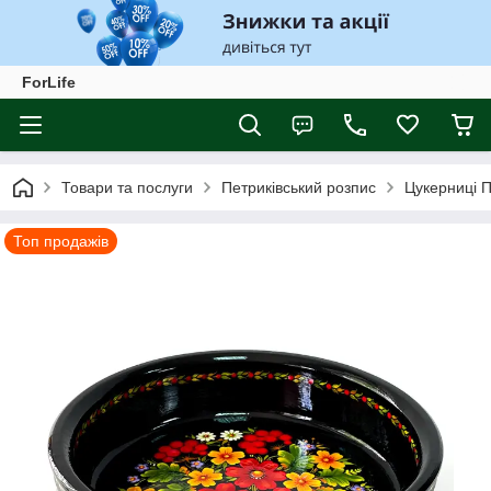
ForLife
Товари та послуги
Петриківський розпис
Цукерниці П
Топ продажів