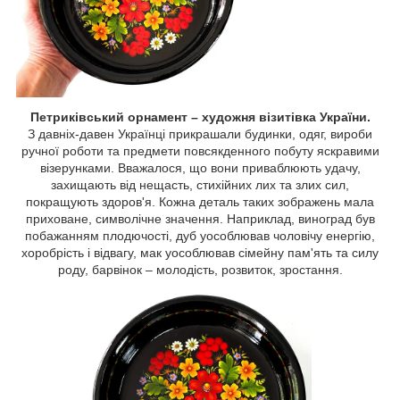
Петриківський орнамент – художня візитівка України.
З давніх-давен Українці прикрашали будинки, одяг, вироби
ручної роботи та предмети повсякденного побуту яскравими
візерунками. Вважалося, що вони приваблюють удачу,
захищають від нещасть, стихійних лих та злих сил,
покращують здоров'я. Кожна деталь таких зображень мала
приховане, символічне значення. Наприклад, виноград був
побажанням плодючості, дуб уособлював чоловічу енергію,
хоробрість і відвагу, мак уособлював сімейну пам'ять та силу
роду, барвінок – молодість, розвиток, зростання.