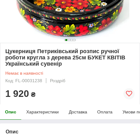
Цукерниця Петриківський розпис ручної
роботи кругла з дерева 25см БУКЕТ КВІТІВ
Український сувенір
Немає в наявності
Код: FL-00031238
Роздріб
1 920
₴
Опис
Характеристики
Доставка
Оплата
Умови п
Опис