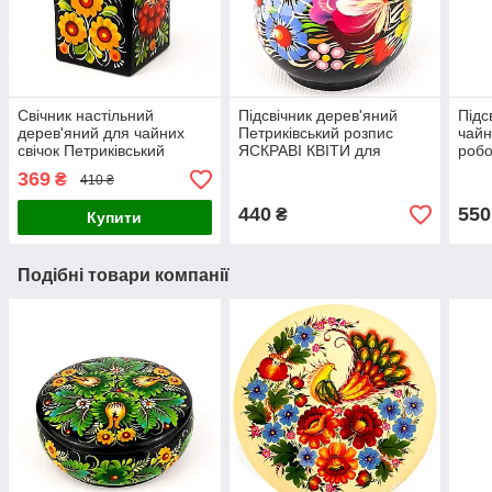
Свічник настільний
Підсвічник дерев'яний
Підс
дерев'яний для чайних
Петриківський розпис
чайн
свічок Петриківський
ЯСКРАВІ КВІТИ для
робо
розпис 5см ЖОВТІ КВІТИ
чайних свічок 7 см
розп
369
₴
410 ₴
Український сувенір
Український сувенір
КВІТ
440
550
₴
Купити
Подібні товари компанії