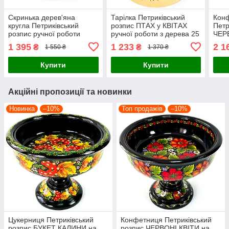
Скринька дерев'яна
Тарілка Петриківський
Кон
кругла Петриківський
розпис ПТАХ у КВІТАХ
Петр
розпис ручної роботи
ручної роботи з дерева 25
ЧЕРВ
15х6см малюнок ЗЕЛЕНІ
см Український сувенір
ручн
1 395
1 233
2 1
₴
₴
1 550 ₴
1 370 ₴
КВІТИ Український сувенір
см У
Купити
Купити
Акційні пропозиції та новинки
Новинка
–10%
Топ продажів
–10%
Цукерниця Петриківський
Конфетниця Петриківський
розпис БУКЕТ КАЛИНИ на
розпис ЧЕРВОНІ КВІТИ на