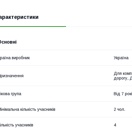
арактеристики
Основні
раїна виробник
Україна
Для компа
ризначення
дорогу, 
ікова група
Від 7 рок
інімальна кількість учасників
2 чол.
ількість учасників
4