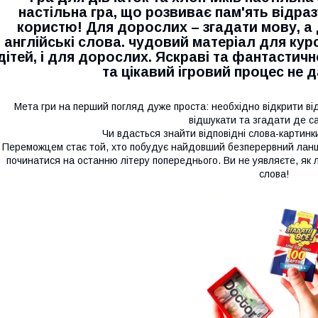
настільна гра, що розвиває пам'ять відразу
користю! Для дорослих – згадати мову, а 
англійські слова. чудовий матеріал для курс
дітей, і для дорослих. Яскраві та фантастичн
та цікавий ігровий процес не 
Мета гри на перший погляд дуже проста: необхідно відкрити від
відшукати та згадати де с
Чи вдасться знайти відповідні слова-картинк
Переможцем стає той, хто побудує найдовший безперервний ланцю
починатися на останню літеру попереднього. Ви не уявляєте, як ле
слова!