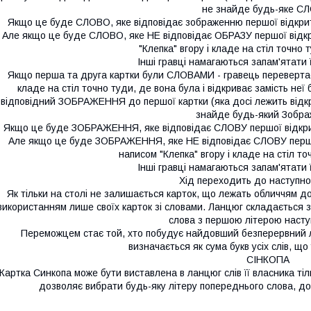
не знайде будь-яке С
Якщо це буде СЛОВО, яке відповідає зображенню першої відкрито
Але якщо це буде СЛОВО, яке НЕ відповідає ОБРАЗУ першої відкр
"Клепка" вгору і кладе на стіл точно 
Інші гравці намагаються запам'ятати
Якщо перша та друга картки були СЛОВАМИ - гравець перевертає 
кладе на стіл точно туди, де вона була і відкриває замість неї
відповідний ЗОБРАЖЕННЯ до першої картки (яка досі лежить відкр
знайде будь-який Зобра
Якщо це буде ЗОБРАЖЕННЯ, яке відповідає СЛОВУ першої відкрито
Але якщо це буде ЗОБРАЖЕННЯ, яке НЕ відповідає СЛОВУ першої
написом "Клепка" вгору і кладе на стіл то
Інші гравці намагаються запам'ятати
Хід переходить до наступно
Як тільки на столі не залишається карток, що лежать обличчям д
використанням лише своїх карток зі словами. Ланцюг складається з
слова з першою літерою насту
Переможцем стає той, хто побудує найдовший безперервний 
визначається як сума букв усіх слів, щ
СІНКОПА
Картка Синкопа може бути виставлена в ланцюг слів її власника тіл
дозволяє вибрати будь-яку літеру попереднього слова, до 