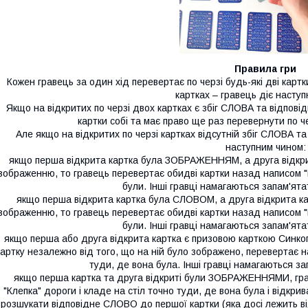
Правила гри
Кожен гравець за один хід перевертає по черзі будь-які дві карт
картках – гравець діє насту
Якщо на відкритих по черзі двох картках є збіг СЛОВА та відпов
картки собі та має право ще раз перевернути по чер
Але якщо на відкритих по черзі картках відсутній збіг СЛОВА 
наступним чином:
якщо перша відкрита картка була ЗОБРАЖЕННЯМ, а друга відк
зображенню, то гравець перевертає обидві картки назад написом "К
були. Інші гравці намагаються запам'ят
якщо перша відкрита картка була СЛОВОМ, а друга відкрита 
зображенню, то гравець перевертає обидві картки назад написом "К
були. Інші гравці намагаються запам'ят
якщо перша або друга відкрита картка є призовою карткою Синкопа
картку незалежно від того, що на ній було зображено, перевертає на
туди, де вона була. Інші гравці намагаються з
якщо перша картка та друга відкриті були ЗОБРАЖЕННЯМИ, гра
"Клепка" дороги і кладе на стіл точно туди, де вона була і відкри
розшукати відповідне СЛОВО до першої картки (яка досі лежить ві