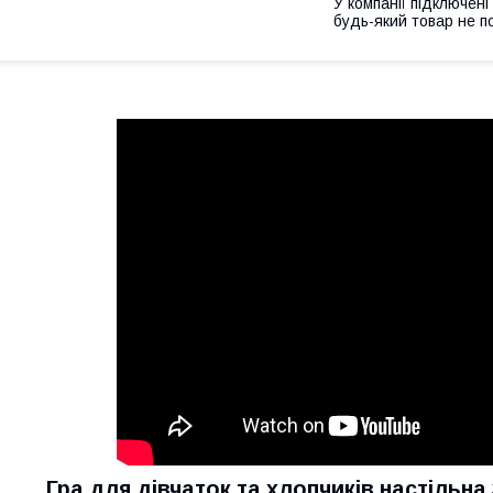
У компанії підключені
будь-який товар не п
Гра для дівчаток та хлопчиків настільн