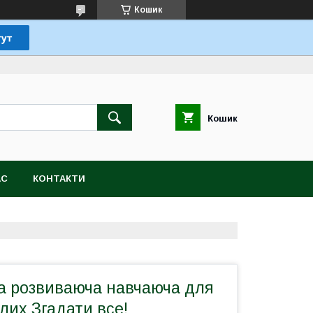
Кошик
Кошик
АС
КОНТАКТИ
на розвиваюча навчаюча для
слих Згадати все!