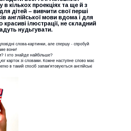
 в кількох проекціях та ще й з
для дітей – вивчити свої перші
ів англійської мови вдома і для
о красиві ілюстрації, не складний
дадуть нудьгувати.
повідні слова-картинки, але спершу - спробуй
аме вони!
и? І хто знайде найбільше?
г карток зі словами. Кожне наступне слово має
гко в такий спосіб запам'ятовуються англійські