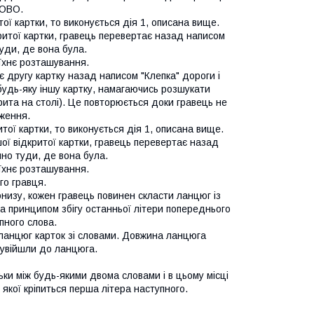
ЛОВО.
ї картки, то виконується дія 1, описана вище.
итої картки, гравець перевертає назад написом
туди, де вона була.
 їхнє розташування.
другу картку назад написом "Клепка" дороги і
 будь-яку іншу картку, намагаючись розшукати
ита на столі). Це повторюється доки гравець не
ження.
ї картки, то виконується дія 1, описана вище.
 відкритої картки, гравець перевертає назад
чно туди, де вона була.
 їхнє розташування.
го гравця.
онизу, кожен гравець повинен скласти ланцюг із
а принципом збігу останньої літери попереднього
пного слова.
ланцюг карток зі словами. Довжина ланцюга
о увійшли до ланцюга.
ьки між будь-якими двома словами і в цьому місці
якої кріпиться перша літера наступного.