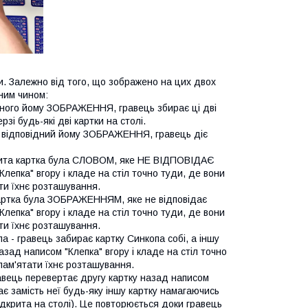
ки. Залежно від того, що зображено на цих двох
пним чином:
ідного йому ЗОБРАЖЕННЯ, гравець збирає ці дві
зі будь-які дві картки на столі.
та відповідний йому ЗОБРАЖЕННЯ, гравець діє
рита картка була СЛОВОМ, яке НЕ ВІДПОВІДАЄ
лепка" вгору і кладе на стіл точно туди, де вони
ати їхнє розташування.
картка була ЗОБРАЖЕННЯМ, яке не відповідає
лепка" вгору і кладе на стіл точно туди, де вони
ати їхнє розташування.
 - гравець забирає картку Синкопа собі, а іншу
зад написом "Клепка" вгору і кладе на стіл точно
апам'ятати їхнє розташування.
вець перевертає другу картку назад написом
ває замість неї будь-яку іншу картку намагаючись
дкрита на столі). Це повторюється доки гравець