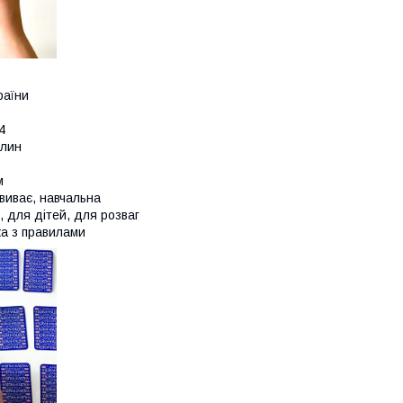
раїни
4
илин
м
звиває, навчальна
ї, для дітей, для розваг
ка з правилами