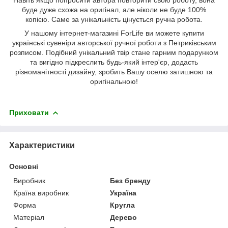
Навіть якщо попросити автора повторити свою роботу, вона
буде дуже схожа на оригінал, але ніколи не буде 100%
копією. Саме за унікальність цінується ручна робота.
У нашому інтернет-магазині ForLife ви можете купити
українські сувеніри авторської ручної роботи з Петриківським
розписом. Подібний унікальний твір стане гарним подарунком
та вигідно підкреслить будь-який інтер'єр, додасть
різноманітності дизайну, зробить Вашу оселю затишною та
оригінальною!
Приховати
Характеристики
Основні
Виробник
Без бренду
Країна виробник
Україна
Форма
Кругла
Матеріал
Дерево