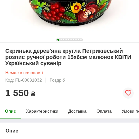
Скринька дерев'яна кругла Петриківський
розпис ручної роботи 15х6см малюнок КВІТИ
Український сувенір
Немає в наявності
Код: FL-00031032
Роздріб
1 550
₴
Опис
Характеристики
Доставка
Оплата
Умови п
Опис