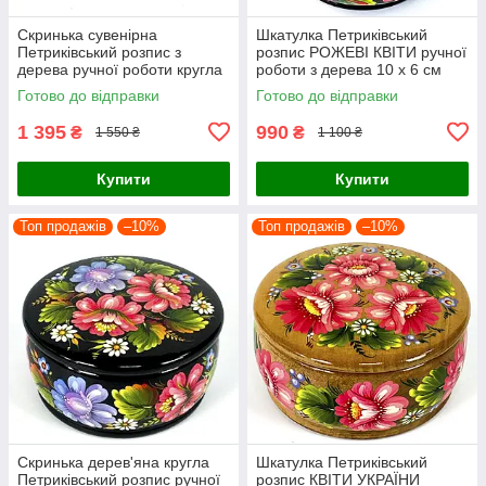
Скринька сувенірна
Шкатулка Петриківський
Петриківський розпис з
розпис РОЖЕВІ КВІТИ ручної
дерева ручної роботи кругла
роботи з дерева 10 х 6 см
15х6см ЧЕРВОНА КАЛИНА
Український сувенір
Готово до відправки
Готово до відправки
Україна
1 395
990
₴
₴
1 550 ₴
1 100 ₴
Купити
Купити
Топ продажів
–10%
Топ продажів
–10%
Скринька дерев'яна кругла
Шкатулка Петриківський
Петриківський розпис ручної
розпис КВІТИ УКРАЇНИ