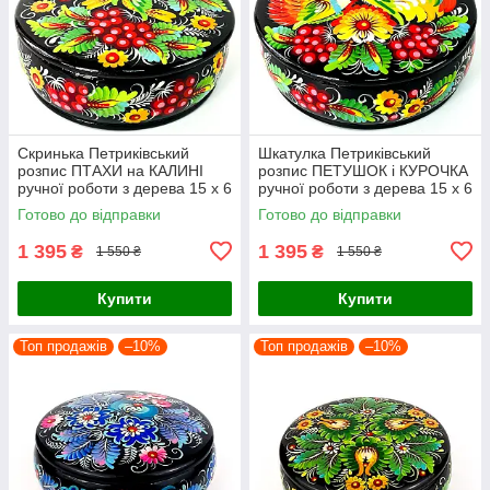
Скринька Петриківський
Шкатулка Петриківський
розпис ПТАХИ на КАЛИНІ
розпис ПЕТУШОК і КУРОЧКА
ручної роботи з дерева 15 х 6
ручної роботи з дерева 15 х 6
см Український сувенір
см Український сувенір
Готово до відправки
Готово до відправки
1 395
1 395
₴
₴
1 550 ₴
1 550 ₴
Купити
Купити
Топ продажів
–10%
Топ продажів
–10%