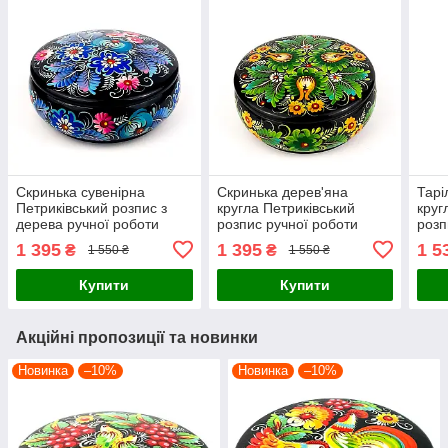
Скринька сувенірна
Скринька дерев'яна
Тарі
Петриківський розпис з
кругла Петриківський
круг
дерева ручної роботи
розпис ручної роботи
розп
кругла 15х6см БЛАКИТНІ
15х6см малюнок ЗЕЛЕНІ
малю
1 395
1 395
1 5
₴
₴
1 550 ₴
1 550 ₴
КВІТИ Україна
КВІТИ Український сувенір
СОЛ
суве
Купити
Купити
Акційні пропозиції та новинки
Новинка
–10%
Новинка
–10%