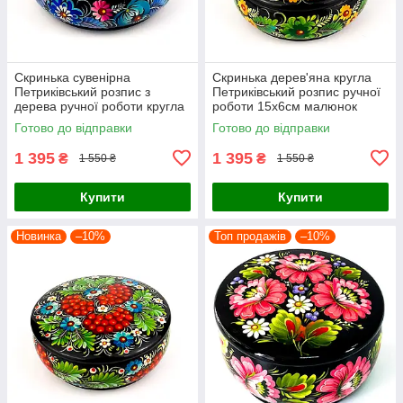
Скринька сувенірна
Скринька дерев'яна кругла
Петриківський розпис з
Петриківський розпис ручної
дерева ручної роботи кругла
роботи 15х6см малюнок
15х6см БЛАКИТНІ КВІТИ
ЗЕЛЕНІ КВІТИ Український
Готово до відправки
Готово до відправки
Україна
сувенір
1 395
1 395
₴
₴
1 550 ₴
1 550 ₴
Купити
Купити
Новинка
–10%
Топ продажів
–10%