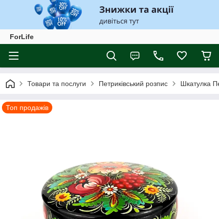
ForLife
Товари та послуги
Петриківський розпис
Шкатулка Пе
Топ продажів