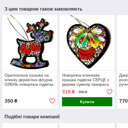
З цим товаром також замовляють
Оригінальна іграшка на
Новорічна ялинкова
Дзер
ялинку дерев'яна фігурка
іграшка підвіска СЕРЦЕ з
розп
ОЛЕНЬ новорічна підвіска
дерева сувенір прикраса
ручн
прикраса сувенір
ручної роботи
"ЗЕ
315
₴
350 ₴
розписний Україна
Петриківський розпис
Укра
дер
350
770
₴
Купити
Подібні товари компанії