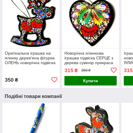
Оригінальна іграшка на
Новорічна ялинкова
Ігра
ялинку дерев'яна фігурка
іграшка підвіска СЕРЦЕ з
ново
ОЛЕНЬ новорічна підвіска
дерева сувенір прикраса
ЯЛИН
прикраса сувенір
ручної роботи
крас
315
315
₴
350 ₴
розписний Україна
Петриківський розпис
розп
350
₴
Купити
Подібні товари компанії