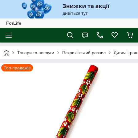
ForLife
Товари та послуги
Петриківський розпис
Дитячі ігра
Топ продажів