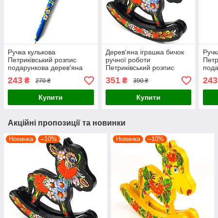
Ручка кулькова
Дерев'яна іграшка бичок
Ручк
Петриківський розпис
ручної роботи
Петр
подарункова дерев'яна
Петриківський розпис
пода
КВІТИ УКРАЇНИ синій
11х10 см У КВІТАХ
КВІТ
243
351
243
₴
₴
270 ₴
390 ₴
стрижень Український
Український сувенір
стри
сувенір
суве
Купити
Купити
Акційні пропозиції та новинки
Новинка
–10%
Новинка
–10%