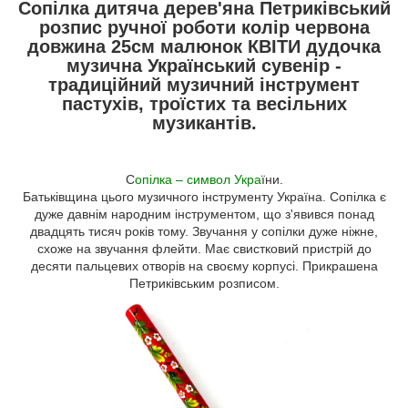
Сопілка дитяча дерев'яна Петриківський
розпис ручної роботи колір червона
довжина 25см малюнок КВІТИ дудочка
музична Український сувенір -
традиційний музичний інструмент
пастухів, троїстих та весільних
музикантів.
С
опілка – символ Укра
їни.
Батьківщина цього музичного інструменту Україна. Сопілка є
дуже давнім народним інструментом, що з'явився понад
двадцять тисяч років тому. Звучання у сопілки дуже ніжне,
схоже на звучання флейти. Має свистковий пристрій до
десяти пальцевих отворів на своєму корпусі. Прикрашена
Петриківським розписом.