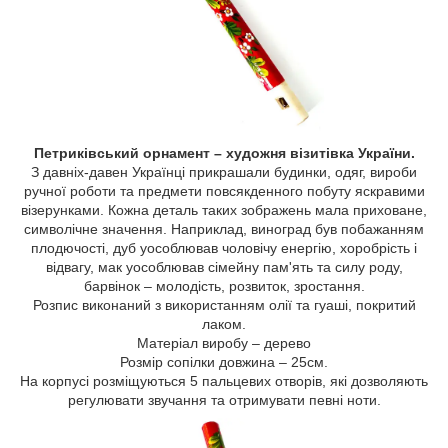
Петриківський орнамент – художня візитівка України.
З давніх-давен Українці прикрашали будинки, одяг, вироби
ручної роботи та предмети повсякденного побуту яскравими
візерунками. Кожна деталь таких зображень мала приховане,
символічне значення. Наприклад, виноград був побажанням
плодючості, дуб уособлював чоловічу енергію, хоробрість і
відвагу, мак уособлював сімейну пам'ять та силу роду,
барвінок – молодість, розвиток, зростання.
Розпис виконаний з використанням олії та гуаші, покритий
лаком.
Матеріал виробу – дерево
Розмір сопілки довжина – 25см.
На корпусі розміщуються 5 пальцевих отворів, які дозволяють
регулювати звучання та отримувати певні ноти.