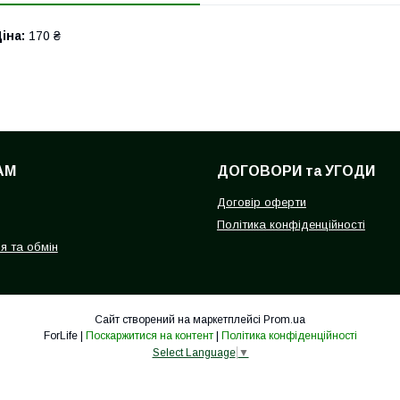
іна:
170 ₴
АМ
ДОГОВОРИ та УГОДИ
Договір оферти
Політика конфіденційності
я та обмін
Сайт створений на маркетплейсі
Prom.ua
ForLife |
Поскаржитися на контент
|
Політика конфіденційності
Select Language
▼