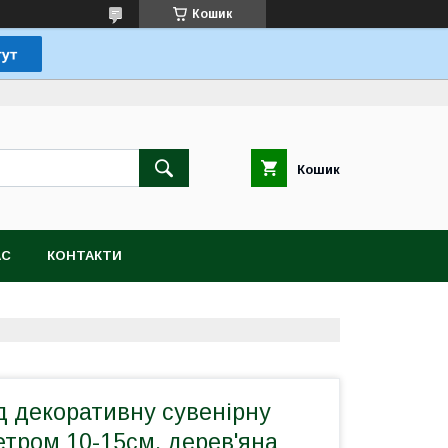
Кошик
Кошик
АС
КОНТАКТИ
д декоративну сувенірну
етром 10-15см, дерев'яна