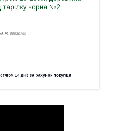
д тарілку чорна №2
од:
FL-00030760
ротягом 14 днів
за рахунок покупця