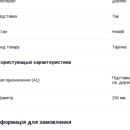
атеріал
Дерево
ідставка
Так
Стан
Новий
ид товару
Тарілка
Користувацькі характеристики
Підставк
ип призначення (А1)
см, дерев
іаметр
150 мм
нформація для замовлення