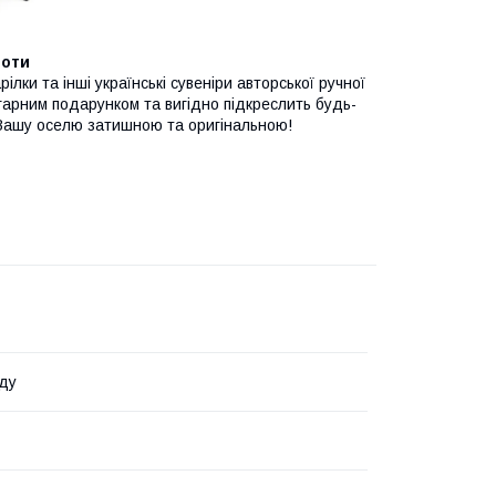
боти
ілки та інші українські сувеніри авторської ручної
 гарним подарунком та вигідно підкреслить будь-
ь Вашу оселю затишною та оригінальною!
ду