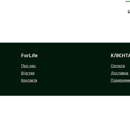
Ц
ForLife
КЛІЄНТ
Про нас
Оплата
Відгуки
Доставка
Контакти
Поверненн